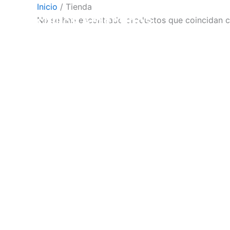
Ir
Inicio
/ Tienda
Cuchillos Argentinos
al
No se han encontrado productos que coincidan co
contenido
Cuchillos