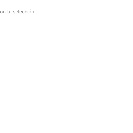
n tu selección.
Inicio
Inform
Juegos de Cubiertos
Delantales
Set de Asado
Pi